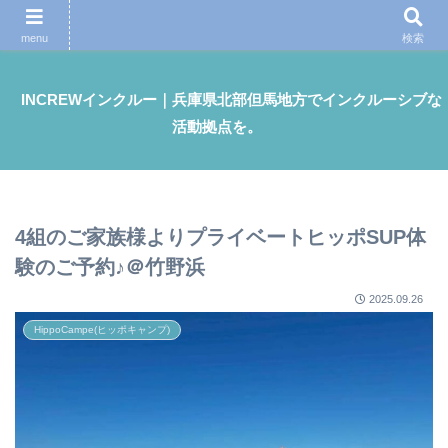
障害のあるなし・性差・宗教・国籍・年齢差・地域差 いろんな違いをお互い認
めながらどんな人も楽しめるものを。
menu
検索
INCREWインクルー｜兵庫県北部但馬地方でインクルーシブな
活動拠点を。
4組のご家族様よりプライベートヒッポSUP体
験のご予約♪＠竹野浜
2025.09.26
HippoCampe(ヒッポキャンプ)