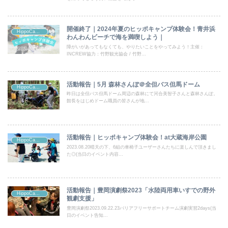
開催終了｜2024年夏のヒッポキャンプ体験会！青井浜
HippoCampe(ヒッポキャンプ)
わんわんビーチで海を満喫しよう｜
障がいがあってもなくても、やりたいことをやってみよう！主催：
INCREW協力：竹野観光協会 / 竹野...
活動報告｜5月 森林さんぽ＠全但バス但馬ドーム
HippoCampe(ヒッポキャンプ)
昨日は全但バス但馬ドーム周辺の森林にて河合美智子さんと森林さんぽ。
館長をはじめドーム職員の皆さんが地...
活動報告｜ヒッポキャンプ体験会！at大蔵海岸公園
HippoCampe(ヒッポキャンプ)
2023.08.20晴天の下、6組の車椅子ユーザーさんたちに楽しんで頂きまし
た◎(当日のイベント内容...
活動報告｜豊岡演劇祭2023「水陸両用車いすでの野外
HippoCampe(ヒッポキャンプ)
観劇支援」
豊岡演劇祭2023.09.22.23バリアフリーサポートチーム演劇実習2days(当
日のイベント告知...