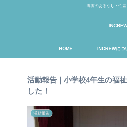
障害のあるなし・性差
INCR
HOME
INCREWにつ
活動報告｜小学校4年生の福
した！
活動報告