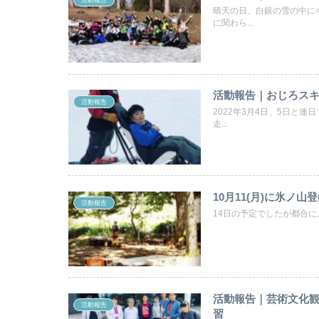
晴天の日、白銀の雪の中に
に関わら...
活動報告｜おじろス
活動報告
2022年3月4日、5日と
走...
10月11(月)に氷ノ
活動報告
14日の予定でしたが都合により
活動報告｜芸術文化
活動報告
習