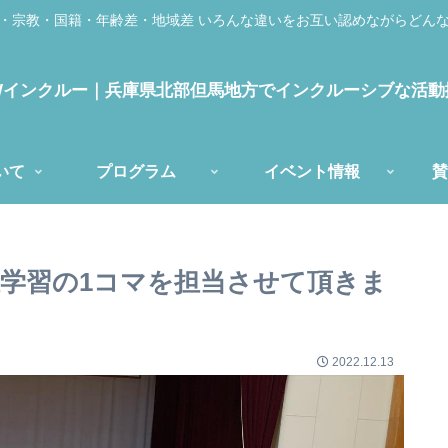
・宗教・国籍・年齢差・地域差 いろんな違いをお互い認めながらどん
EWインクルー｜兵庫県北部但馬地方でインクルーシブな活
いて
プログラム
イベント情報
賛
祉学習の1コマを担当させて頂きま
2022.12.13